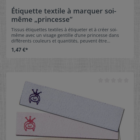
Étiquette textile à marquer soi-
même „princesse“
Tissus étiquettes textiles à étiqueter et à créer soi-
même avec un visage gentille d’une princesse dans
différents couleurs et quantités, peuvent être
commandés à partir de 5 pièces!Si la commande est
1,47 €*
très urgente: commander, livraison de 1 – 3 jours
ouvrable, étiquette linge étiqueter, coudre et fini!Vos
enfants vont aimer les étiquettes et les vêtements avec
étiquette nommé (étiqueté) ne vont plus perdre et ne
seront plus être confondus. Dimension:1,5 x 6 cm
Matériel:L’étiquette linge a de surfache agréable et très
confortable à porter sans grattage100% polyester –
indéformable, de couleur résistante et surtout facile à
entretenirSans effrangé au bordure de tissu grâce à la
moderne technologie spéciale Soin:Soin simple
d’étiquette textile couleur résistante.- Etiquette à
coudre lavable jusqu’à température à 90°C Couleur:Les
couleurs disponibles pour votre choix sont suivantes
bei den Namensbändern:couleur de la bande:
blanche couleur d’écriture: rose foncéecouleur de la
bande: crème couleur d’écriture: rose