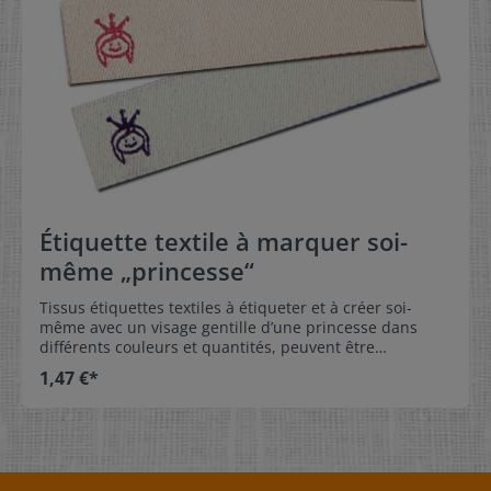
foncéecouleur de la bande: blanche couleur
d’écriture: lilascouleur de la bande: crème couleur
d’écriture: lilas
Étiquette textile à marquer soi-
même „princesse“
Tissus étiquettes textiles à étiqueter et à créer soi-
même avec un visage gentille d’une princesse dans
différents couleurs et quantités, peuvent être
commandés à partir de 5 pièces!Si la commande est
1,47 €*
très urgente: commander, livraison de 1 – 3 jours
ouvrable, étiquette linge étiqueter, coudre et fini!Vos
enfants vont aimer les étiquettes et les vêtements avec
étiquette nommé (étiqueté) ne vont plus perdre et ne
seront plus être confondus. Dimension:1,5 x 6 cm
Matériel:L’étiquette linge a de surfache agréable et très