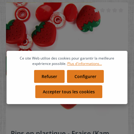
Ce site Web utilise des cookies pour garantir la meilleure
expérience possible.
Plus d'informations...
Refuser
Configurer
Accepter tous les cookies
Pins en plastique - Fraise (Kam