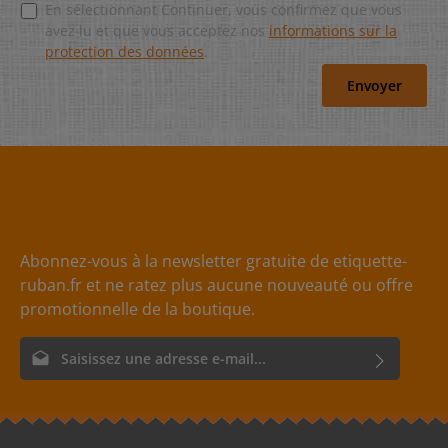
En sélectionnant Continuer, vous confirmez que vous
avez lu et que vous acceptez nos
informations sur la
protection des données
.
Envoyer
Abonnez-vous à la newsletter gratuite de etiquette-
ruban.fr et ne ratez plus aucune nouveauté ou offre
promotionnelle de la boutique.
Adresse e-mail*
En sélectionnant Continuer, vous confirmez que vous avez lu
nos
informations sur la protection des données
et que vous
acceptez nos
conditions générales
.