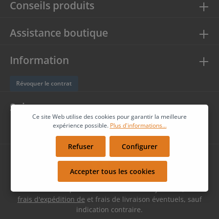
Conseils produits
Assistance boutique
Information
Révoquer le contrat
Suivez-nous
Ce site Web utilise des cookies pour garantir la meilleure
expérience possible.
Plus d'informations...
Refuser
Configurer
Accepter tous les cookies
* Tous les prix sont hors TVA TVA majorée de,
frais d'expédition de
et frais de livraison éventuels, sauf
indication contraire.