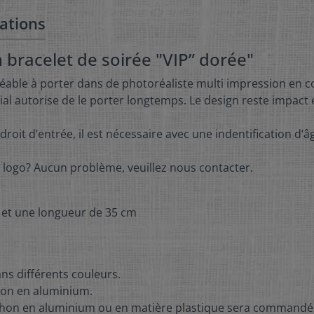
ations
 bracelet de soirée "VIP” dorée"
réable à porter dans de photoréaliste multi impression en c
écial autorise de le porter longtemps. Le design reste impac
oit d’entrée, il est nécessaire avec une indentification d‘âg
 logo? Aucun problème, veuillez nous contacter.
m et une longueur de 35 cm
ns différents couleurs.
chon en aluminium.
uchon en aluminium ou en matière plastique sera commandé