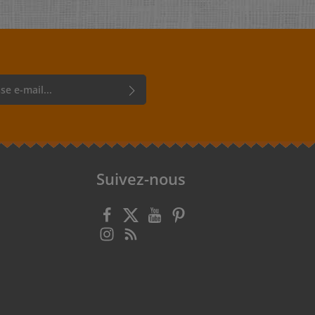
r, vous confirmez que vous avez lu
rotection des données
et que vous
énérales
.
Suivez-nous