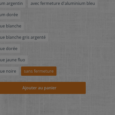
ium argentin
avec fermeture d'aluminium bleu
ium dorée
que blanche
que blanche gris argenté
que dorée
ue jaune fluo
que noire
sans fermeture
Ajouter au panier