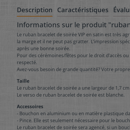
Description
Caractéristiques
Évalu
Informations sur le produit "ruban
Le ruban bracelet de soirée VIP en satin est très ag
la marge et il ne peut pas gratter. L’impression sp
après une bonne soirée.
Pour des cérémoines/fêtes pour le droit d’accès ou dr
respecté.
Avez-vous besoin de grande quantité? Votre propre
Taille
Le ruban bracelet de soirée a une largeur de 1,7 c
Le verso de ruban bracelet de soirée est blanche.
Accessoires
- Bouchon en aluminium ou en matière plastique da
- Pince. Elle est seulement nécessaire pour le bou
Le ruban bracelet de soirée sera agencé, si un bo