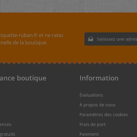
iquette-ruban.fr et ne ratez
Adresse e-mail*
elle de la boutique.
En sélectionnant Continue
nos
informations sur la p
acceptez nos
conditions g
tance boutique
Information
Évaluations
À propos de nous
Paramètres des cookies
rences
Frais de port
gratuits
Paiement